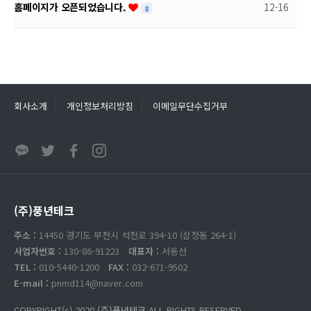
홈페이지가 오픈되었습니다.
12-16
8
회사소개
개인정보처리방침
이메일무단수집거부
(주)풍년테크
주소 :
14450 경기도 부천시 석천로 394-10 (삼정동 264-1)
사업자번호 :
130-86-91223
대표자 :
서동선
TEL :
010-5440-1200
FAX :
032-671-9502
E-mail :
pnmd114@naver.com
COPYRIGHT(c) 2020
(주)풍년테크
ALL RIGHTS RESERVED.